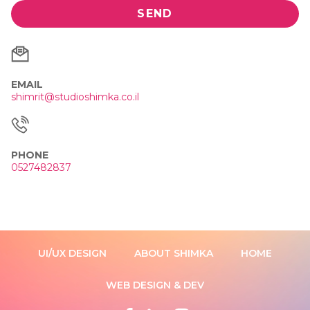
SEND
EMAIL
shimrit@studioshimka.co.il
PHONE
0527482837
UI/UX DESIGN
ABOUT SHIMKA
HOME
WEB DESIGN & DEV